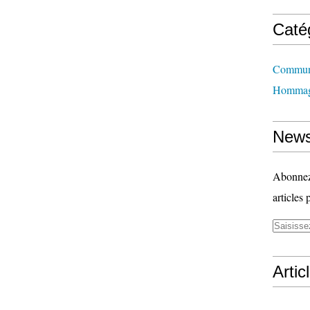
Caté
Communi
Homma
News
Abonnez-
articles 
Artic