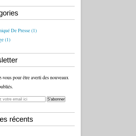
gories
qué De Presse
(1)
ge
(1)
letter
vous pour être averti des nouveaux
publiés.
les récents