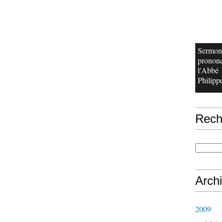
Sermon
prononc
l'Abbé
Philippe
Rech
Arch
2009