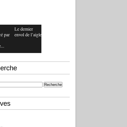
Le dernier
é par
envol de l’aigle
...
erche
ives