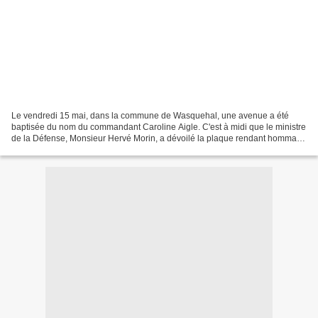
Le vendredi 15 mai, dans la commune de Wasquehal, une avenue a été
baptisée du nom du commandant Caroline Aigle. C'est à midi que le ministre
de la Défense, Monsieur Hervé Morin, a dévoilé la plaque rendant hommage
à cette aviatrice, première femme pilote...