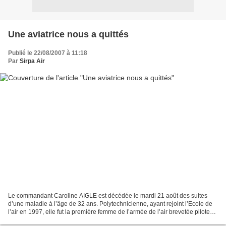
Une aviatrice nous a quittés
Publié le 22/08/2007 à 11:18
Par
Sirpa Air
Le commandant Caroline AIGLE est décédée le mardi 21 août des suites
d’une maladie à l’âge de 32 ans. Polytechnicienne, ayant rejoint l’Ecole de
l’air en 1997, elle fut la première femme de l’armée de l’air brevetée pilote
de chasse. Après 7 années passées...