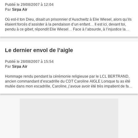
Publié le 29/08/2007 à 12:04
Par
Sirpa Air
Où est-il ton Dieu, disait un prisonnier d’Auschwitz à Elie Wiesel, alors qu’ils
étaient forcés d’assister à la pendaison d’un enfant… Il est ici, devant toi,
pendu à ce gibet, répondit Elie Wiesel… Face à l’absurde, à l’injustice la
plus complète, qu’elle...
Le dernier envol de l’aigle
Publié le 28/08/2007 à 15:54
Par
Sirpa Air
Hommage rendu pendant la cérémonie religieuse par le LCL BERTRAND,
ancien commandant d’escadrille du CDT Caroline AIGLE Lorsque tu as été
mutée dans mon escadrille, Caroline, j’avoue avoir été très impatient de faire
ta connaissance. Permets-moi aujourd’hui...